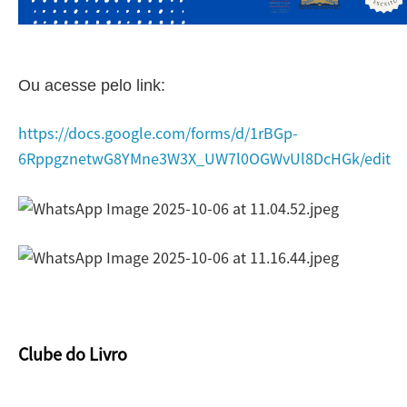
Ou acesse pelo link:
https://docs.google.com/forms/d/1rBGp-
6RppgznetwG8YMne3W3X_UW7l0OGWvUl8DcHGk/edit
Clube do Livro