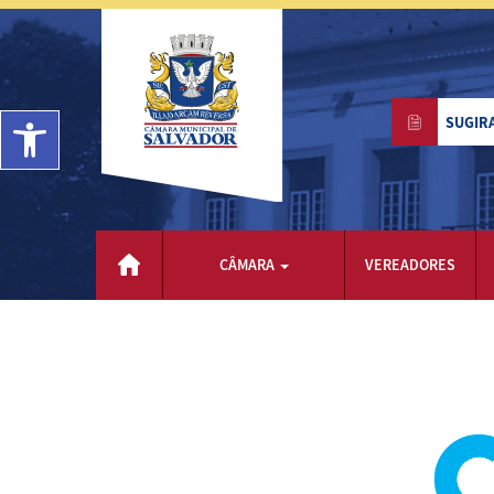
Barra de Ferramentas Aberta
SUGIR
CÂMARA
VEREADORES