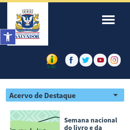
Menu
Barra de Ferramentas Aberta
Acervo de Destaque
Semana nacional
do livro e da