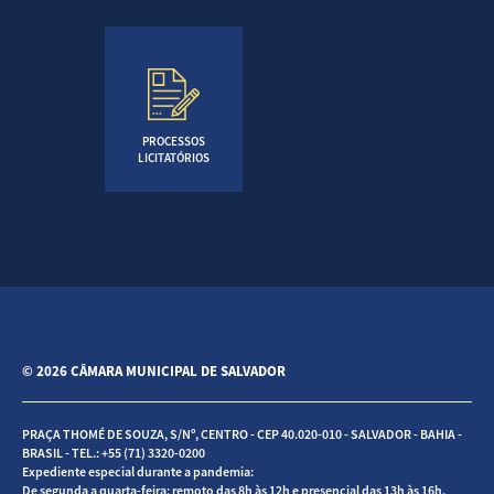
PROCESSOS
LICITATÓRIOS
© 2026 CÂMARA MUNICIPAL DE SALVADOR
PRAÇA THOMÉ DE SOUZA, S/Nº, CENTRO - CEP 40.020-010 - SALVADOR - BAHIA -
BRASIL - TEL.: +55 (71) 3320-0200
Expediente especial durante a pandemia:
De segunda a quarta-feira: remoto das 8h às 12h e presencial das 13h às 16h.