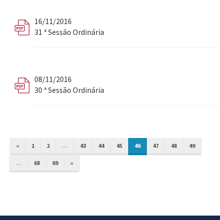
16/11/2016
31 ª Sessão Ordinária
08/11/2016
30 ª Sessão Ordinária
«
1
2
...
43
44
45
46
47
48
49
...
68
69
»