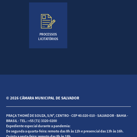
PROCESSOS
LICITATÓRIOS
© 2026 CÂMARA MUNICIPAL DE SALVADOR
PRAÇA THOMÉ DE SOUZA, S/Nº, CENTRO - CEP 40.020-010 - SALVADOR - BAHIA -
BRASIL - TEL.: +55 (71) 3320-0200
Expediente especial durante a pandemia:
De segunda a quarta-feira: remoto das 8h às 12h e presencial das 13h às 16h.
Quinta a sexta-feira: remoto das 8h às 18h.