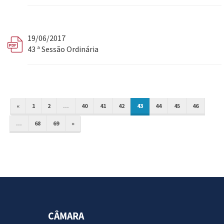
19/06/2017
43 ª Sessão Ordinária
«
1
2
...
40
41
42
43
44
45
46
...
68
69
»
CÂMARA