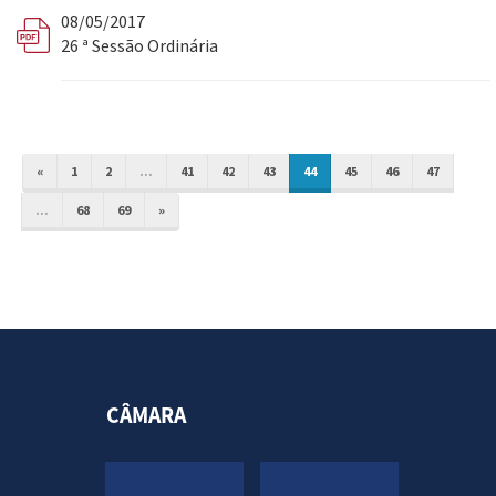
08/05/2017
26 ª Sessão Ordinária
«
1
2
...
41
42
43
44
45
46
47
...
68
69
»
CÂMARA