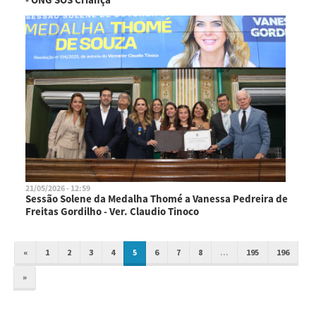
21/05/2026 - 12:59
Sessão Solene da Medalha Thomé a Vanessa Pedreira de
Freitas Gordilho - Ver. Claudio Tinoco
«
1
2
3
4
5
6
7
8
...
195
196
»