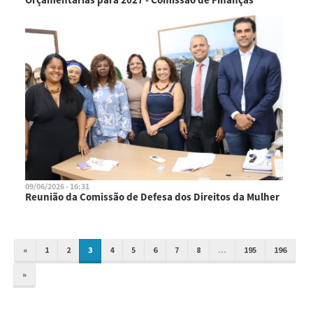
09/06/2026 - 16:31
Reunião da Comissão de Defesa dos Direitos da Mulher
«
1
2
3
4
5
6
7
8
...
195
196
»