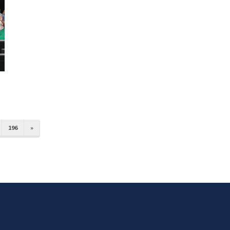
196
»