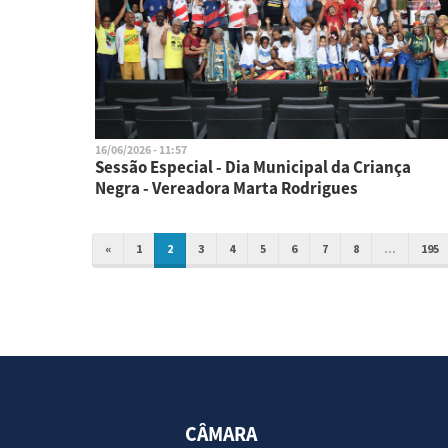
16/06/2026 - 11:57
Sessão Especial - Dia Municipal da Criança
Negra - Vereadora Marta Rodrigues
«
1
2
3
4
5
6
7
8
...
195
CÂMARA