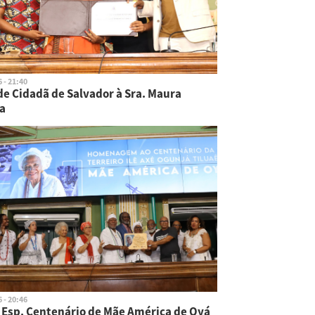
 - 21:40
de Cidadã de Salvador à Sra. Maura
na
 - 20:46
 Esp. Centenário de Mãe América de Oyá