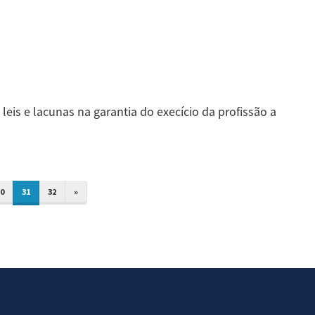
 leis e lacunas na garantia do execício da profissão a
0
31
32
»