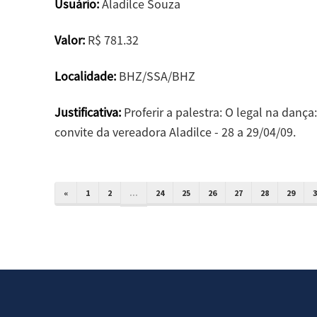
Usuário:
Aladilce Souza
Valor:
R$ 781.32
Localidade:
BHZ/SSA/BHZ
Justificativa:
Proferir a palestra: O legal na dança:
convite da vereadora Aladilce - 28 a 29/04/09.
«
1
2
...
24
25
26
27
28
29
3