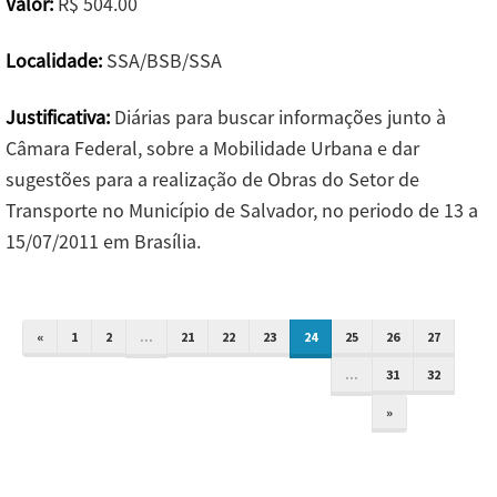
Valor:
R$ 504.00
Localidade:
SSA/BSB/SSA
Justificativa:
Diárias para buscar informações junto à
Câmara Federal, sobre a Mobilidade Urbana e dar
sugestões para a realização de Obras do Setor de
Transporte no Município de Salvador, no periodo de 13 a
15/07/2011 em Brasília.
«
1
2
...
21
22
23
24
25
26
27
...
31
32
»