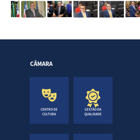
cultura, arte, saúde, educação, esporte, lazer e
infraestrutura, mas também tem um olhar
regionalista, todo especial dessas questões, para
as comunidades que compõe os bairros da
poligonal de Pau da Lima.
CÂMARA
CENTRO DE
GESTÃO DA
CULTURA
QUALIDADE