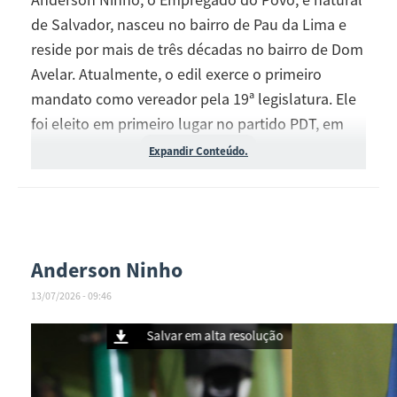
de Salvador, nasceu no bairro de Pau da Lima e
reside por mais de três décadas no bairro de Dom
Avelar. Atualmente, o edil exerce o primeiro
mandato como vereador pela 19ª legislatura. Ele
foi eleito em primeiro lugar no partido PDT, em
2020, com 5.289 votos. Em abril de 2026, filiou-se
Expandir Conteúdo.
ao PSDB.
A história do parlamentar é uma das mais
inspiradoras da política baiana: morando em
Anderson Ninho
comunidade carente e de família humilde,
Anderson Ninho, começou a sua vida profissional
13/07/2026 - 09:46
como zelador de escola e chegou a vereador de
 resolução
uma das maiores capitais do Brasil, Salvador.
Enquanto a atuação política, desde a