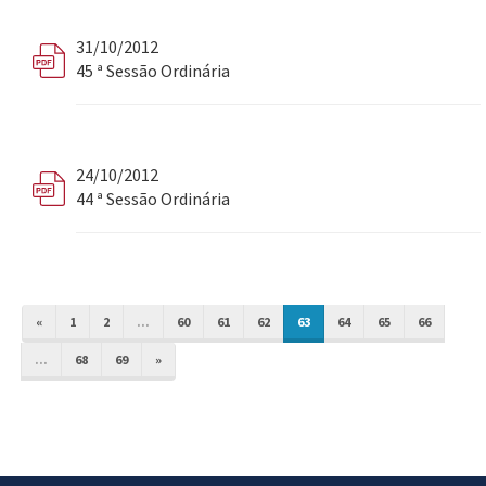
31/10/2012
45 ª Sessão Ordinária
24/10/2012
44 ª Sessão Ordinária
«
1
2
...
60
61
62
63
64
65
66
...
68
69
»