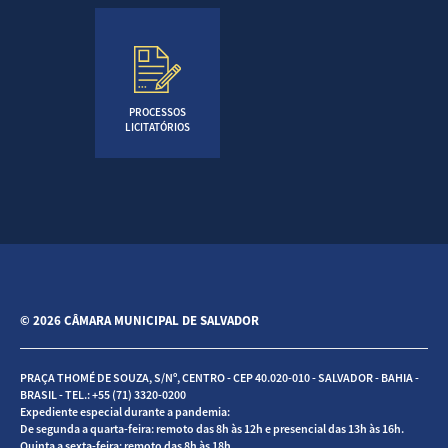
PROCESSOS
LICITATÓRIOS
© 2026 CÂMARA MUNICIPAL DE SALVADOR
PRAÇA THOMÉ DE SOUZA, S/Nº, CENTRO - CEP 40.020-010 - SALVADOR - BAHIA -
BRASIL - TEL.: +55 (71) 3320-0200
Expediente especial durante a pandemia:
De segunda a quarta-feira: remoto das 8h às 12h e presencial das 13h às 16h.
Quinta a sexta-feira: remoto das 8h às 18h.