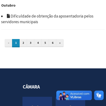
Outubro
Dificuldade de obtenção da aposentadoria pelos
servidores municipais
«
1
2
3
4
5
6
»
CÂMARA