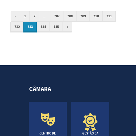
«
1
2
...
707
708
709
710
711
712
713
714
715
»
CÂMARA
CENTRO DE
GESTÃO DA