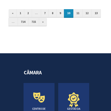
«
1
2
...
7
8
9
10
11
12
13
...
714
715
»
CÂMARA
CENTRO DE
GESTÃO DA